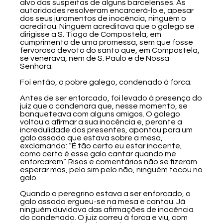
alvo das suspeitas de alguns barcelenses. As
autoridades resolveram encarcerá-lo e, apesar
dos seus juramentos de inocência, ninguém o
acreditou. Ninguém acreditava que o galego se
dirigisse a S. Tiago de Compostela, em
cumprimento de uma promessa, sem que fosse
fervoroso devoto do santo que, em Compostela,
se venerava, nem de S. Paulo e de Nossa
Senhora.
Foi então, o pobre galego, condenado à forca.
Antes de ser enforcado, foi levado à presença do
juiz que o condenara que, nesse momento, se
banqueteava com alguns amigos. O galego
voltou a afirmar a sua inocência e, perante a
incredulidade dos presentes, apontou para um
galo assado que estava sobre a mesa,
exclamando: “É tão certo eu estar inocente,
como certo é esse galo cantar quando me
enforcarem”. Risos e comentários não se fizeram
esperar mas, pelo sim pelo não, ninguém tocou no
galo.
Quando o peregrino estava a ser enforcado, o
galo assado ergueu-se na mesa e cantou. Já
ninguém duvidava das afirmações de inocência
do condenado. O juiz correu à forca e viu, com