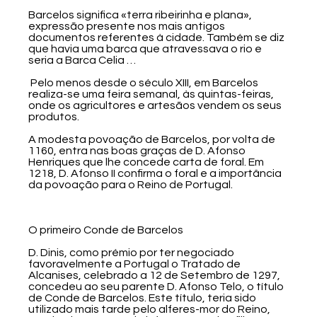
Barcelos significa «terra ribeirinha e plana»,
expressão presente nos mais antigos
documentos referentes à cidade. Também se diz
que havia uma barca que atravessava o rio e
seria a Barca Celia …
Pelo menos desde o século XIII, em Barcelos
realiza-se uma feira semanal, às quintas-feiras,
onde os agricultores e artesãos vendem os seus
produtos.
A modesta povoação de Barcelos, por volta de
1160, entra nas boas graças de D. Afonso
Henriques que lhe concede carta de foral. Em
1218, D. Afonso II confirma o foral e a importância
da povoação para o Reino de Portugal.
O primeiro Conde de Barcelos
D. Dinis, como prémio por ter negociado
favoravelmente a Portugal o Tratado de
Alcanises, celebrado a 12 de Setembro de 1297,
concedeu ao seu parente D. Afonso Telo, o título
de Conde de Barcelos. Este título, teria sido
utilizado mais tarde pelo alferes-mor do Reino,