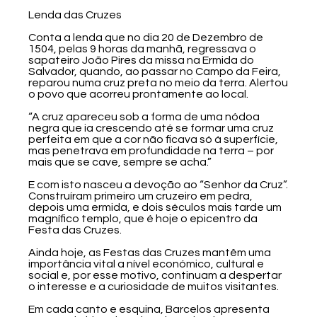
Lenda das Cruzes
Conta a lenda que no dia 20 de Dezembro de
1504, pelas 9 horas da manhã, regressava o
sapateiro João Pires da missa na Ermida do
Salvador, quando, ao passar no Campo da Feira,
reparou numa cruz preta no meio da terra. Alertou
o povo que acorreu prontamente ao local.
“A cruz apareceu sob a forma de uma nódoa
negra que ia crescendo até se formar uma cruz
perfeita em que a cor não ficava só à superfície,
mas penetrava em profundidade na terra – por
mais que se cave, sempre se acha.”
E com isto nasceu a devoção ao “Senhor da Cruz”.
Construíram primeiro um cruzeiro em pedra,
depois uma ermida, e dois séculos mais tarde um
magnífico templo, que é hoje o epicentro da
Festa das Cruzes.
Ainda hoje, as Festas das Cruzes mantêm uma
importância vital a nível económico, cultural e
social e, por esse motivo, continuam a despertar
o interesse e a curiosidade de muitos visitantes.
Em cada canto e esquina, Barcelos apresenta