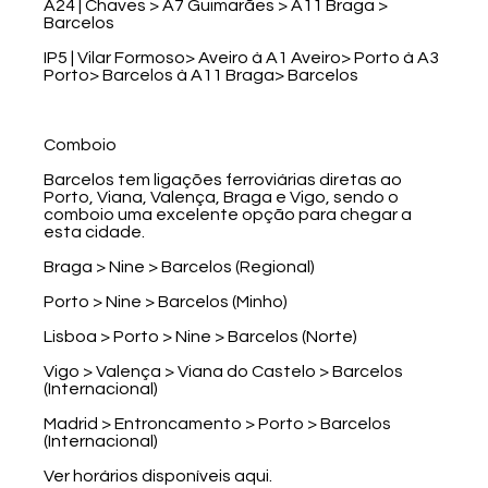
A24 | Chaves > A7 Guimarães > A11 Braga >
Barcelos
IP5 | Vilar Formoso> Aveiro à A1 Aveiro> Porto à A3
Porto> Barcelos à A11 Braga> Barcelos
Comboio
Barcelos tem ligações ferroviárias diretas ao
Porto, Viana, Valença, Braga e Vigo, sendo o
comboio uma excelente opção para chegar a
esta cidade.
Braga > Nine > Barcelos (Regional)
Porto > Nine > Barcelos (Minho)
Lisboa > Porto > Nine > Barcelos (Norte)
Vigo > Valença > Viana do Castelo > Barcelos
(Internacional)
Madrid > Entroncamento > Porto > Barcelos
(Internacional)
Ver horários disponíveis aqui.