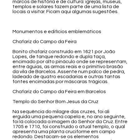
marcos de história e de cultura: igrejas, museus,
templos e solares fazem parte de uma lista de
locais a visitar. Ficam aqui algumas sugestões.
Monumentos e edifícios emblemáticos
Chafariz do Campo da Feira
Bonito chafariz construído em 1621 por João
Lopes, de tanque redondo e dupla taça,
encimado por alto pináculo onde se representam,
entre águias, as armas reais e o primitivo brasão
da vila de Barcelos. Assente num palco de pedra,
ladeado de quatro escadarias e outras tantas
fontes encimadas por máscaras trágicas.
Chafariz do Campo da Feira em Barcelos
Templo do Senhor Bom Jesus da Cruz
Na sequência do milagre das cruzes, foi ali
erguida uma pequena capela e, no ano seguinte,
foi lá colocada a imagem do Senhor da Cruz. Entre
1705 e 1710, foi construído o atual templo, o qual
apresenta uma planta cruciforme em campo
redondo. Destacam-se os elementos