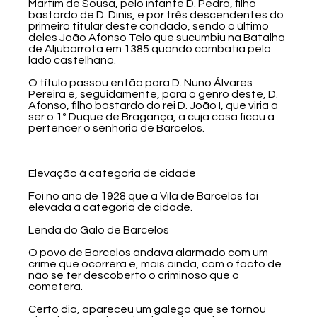
Martim de Sousa, pelo infante D. Pedro, filho
bastardo de D. Dinis, e por três descendentes do
primeiro titular deste condado, sendo o último
deles João Afonso Telo que sucumbiu na Batalha
de Aljubarrota em 1385 quando combatia pelo
lado castelhano.
O título passou então para D. Nuno Álvares
Pereira e, seguidamente, para o genro deste, D.
Afonso, filho bastardo do rei D. João I, que viria a
ser o 1º Duque de Bragança, a cuja casa ficou a
pertencer o senhoria de Barcelos.
Elevação à categoria de cidade
Foi no ano de 1928 que a Vila de Barcelos foi
elevada à categoria de cidade.
Lenda do Galo de Barcelos
O povo de Barcelos andava alarmado com um
crime que ocorrera e, mais ainda, com o facto de
não se ter descoberto o criminoso que o
cometera.
Certo dia, apareceu um galego que se tornou